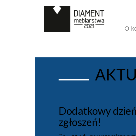
O k
AKTU
Dodatkowy dzień 
zgłoszeń!