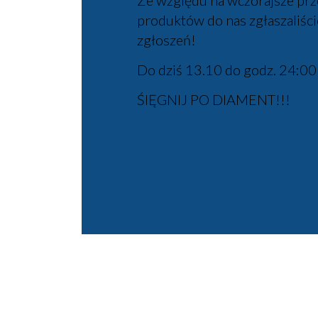
Ze względu na wczorajsze prze
produktów do nas zgłaszaliśc
zgłoszeń!
Do dziś 13.10 do godz. 24:00
ŚIĘGNIJ PO DIAMENT!!!