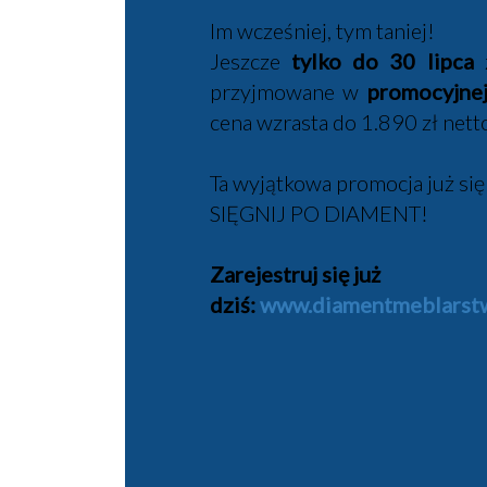
Im wcześniej, tym taniej!
Jeszcze
tylko do 30 lipca
z
przyjmowane w
promocyjnej
cena wzrasta do 1.890 zł netto
Ta wyjątkowa promocja już się
SIĘGNIJ PO DIAMENT!
Zarejestruj się już
dziś:
www.diamentmeblarstw