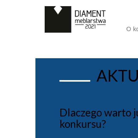
O k
AKTU
Dlaczego warto już
konkursu?