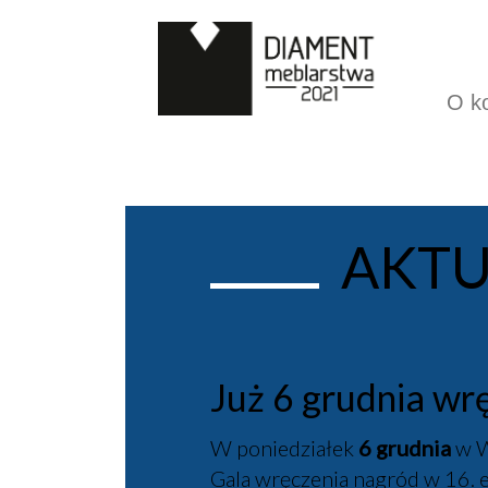
O k
AKTU
Już 6 grudnia 
W poniedziałek
6 grudnia
w W
Gala wręczenia nagród w 16. 