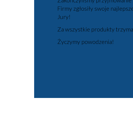
Zakończyliśmy przyjmowanie z
Firmy zgłosiły swoje najlepsz
Jury!
Za wszystkie produkty trzyma
Życzymy powodzenia!