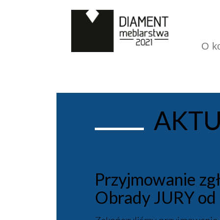
O k
AKTU
Przyjmowanie zg
Obrady JURY od 9