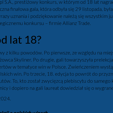
l S.A., prestiżowy konkurs, w którym od 18 lat nagr
zna finałowa gala, która odbyła się 29 listopada, był
razy uznania i podziękowanie należą się wszystkim j
egicznemu konkursu – firmie Allianz Trade.
 lat 18?
wy z kilku powodów. Po pierwsze, ze względu na mie
żowca Skyliner. Po drugie, gali towarzyszyła prelekc
ertów w tematyce win w Polsce. Zwieńczeniem wystąp
skich win. Po trzecie, 18. edycja to powrót do przy
tów. To, kto został zwycięzcą plebiscytu do samego
cy i dopiero na gali laureat dowiedział się o wygrane