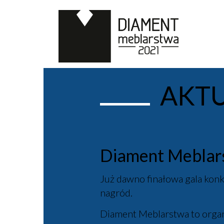
AKT
Diament Meblars
Już dawno finałowa gala konk
nagród.
Diament Meblarstwa to organ