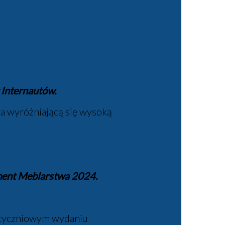
Internautów.
za wyróżniającą się wysoką
ament Meblarstwa 2024.
w styczniowym wydaniu