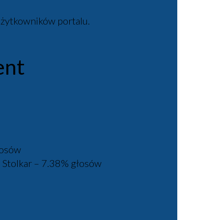
użytkowników portalu.
ent
łosów
Stolkar – 7.38% głosów