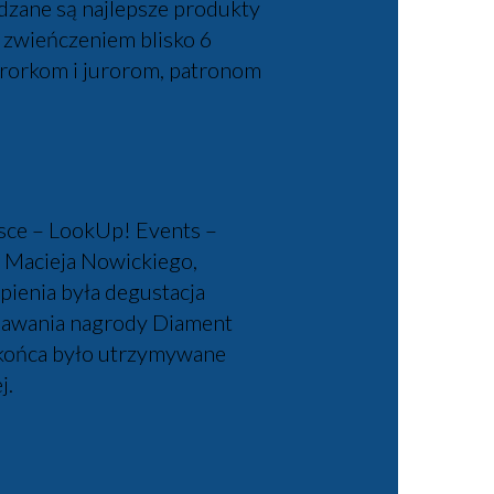
adzane są najlepsze produkty
a zwieńczeniem blisko 6
urorkom i jurorom, patronom
jsce – LookUp! Events –
ja Macieja Nowickiego,
ienia była degustacja
znawania nagrody Diament
 końca było utrzymywane
j.