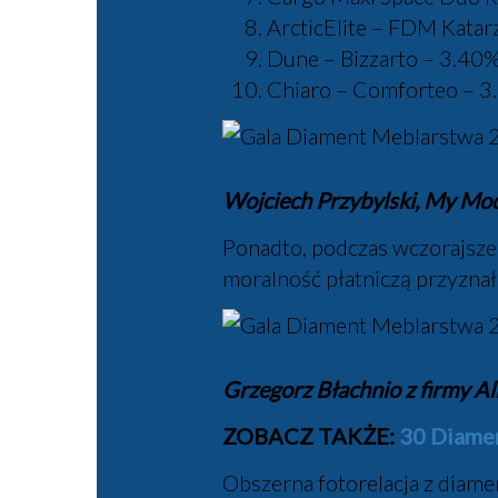
ArcticElite – FDM Katar
Dune – Bizzarto – 3.40
Chiaro – Comforteo –
Wojciech Przybylski, My Mo
Ponadto, podczas wczorajszeg
moralność płatniczą przyznał 
Grzegorz Błachnio z firmy A
ZOBACZ TAKŻE:
30 Diamen
Obszerna fotorelacja z diame