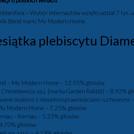
kcji o polskich winach.
larstwa – Wybór Internautów wzięło udział 7 tys. 
tolik Bend marki My Modern Home.
esiątka plebiscytu Diam
Bend – My Modern Home – 12.55% głósów
 Chmielewscy sp.j. (marka Garden Rabbit) – 8.92% g
wane osobom z niepełnosprawnościami ruchowymi – 
s – My Modern Home – 7.25% głosów
rnau – Kernau – 5.23% głosów
 4.70% głosów
js sp. z o.o. – 4.19% głosów