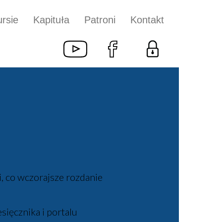
rsie
Kapituła
Patroni
Kontakt
, co wczorajsze rozdanie
ęcznika i portalu