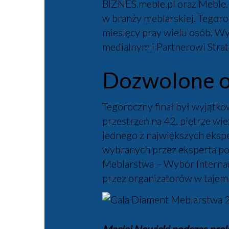
BIZNES.meble.pl oraz Meble.p
w branży meblarskiej. Tegoroc
miesięcy pray wielu osób. Wy
medialnym i Partnerowi Strat
Dozwolone od
Tegoroczny finał był wyjątko
przestrzeń na 42. piętrze wie
jednego z największych eksp
wybranych przez eksperta pol
Meblarstwa – Wybór Internau
przez organizatorów w tajemni