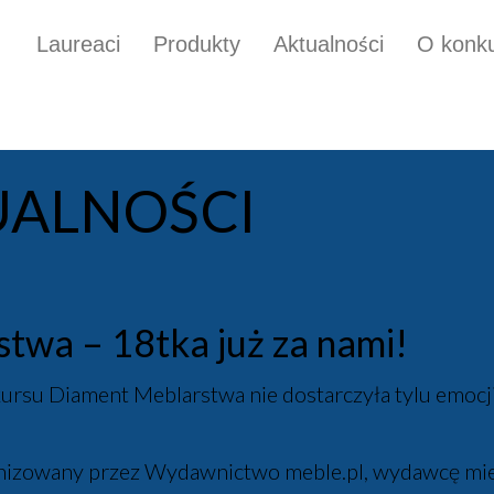
Laureaci
Produkty
Aktualności
O konku
UALNOŚCI
twa – 18tka już za nami!
ursu Diament Meblarstwa nie dostarczyła tylu emocji
izowany przez Wydawnictwo meble.pl, wydawcę miesi