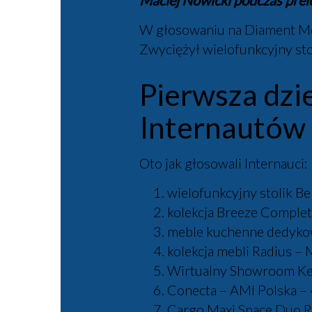
Maciej Nowicki podczas prele
W głosowaniu na Diament Meb
Zwyciężył wielofunkcyjny s
Pierwsza dzi
Internautów
Oto jak głosowali Internauci:
wielofunkcyjny stolik 
kolekcja Breeze Complet
meble kuchenne dedyko
kolekcja mebli Radiu
Wirtualny Showroom Ke
Conecta – AMI Polska –
Cargo Maxi Space Duo Re