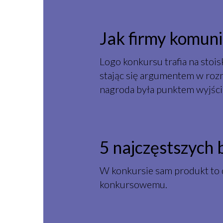
Jak firmy komuni
Logo konkursu trafia na sto
stając się argumentem w rozm
nagroda była punktem wyjści
5 najczęstszych
W konkursie sam produkt to d
konkursowemu.