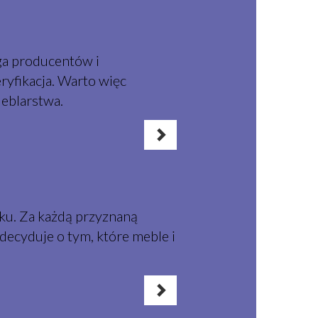
ga producentów i
ryfikacja. Warto więc
Meblarstwa.
ku. Za każdą przyznaną
 decyduje o tym, które meble i