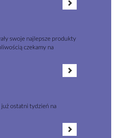
ały swoje najlepsze produkty
rpliwością czekamy na
 już ostatni tydzień na