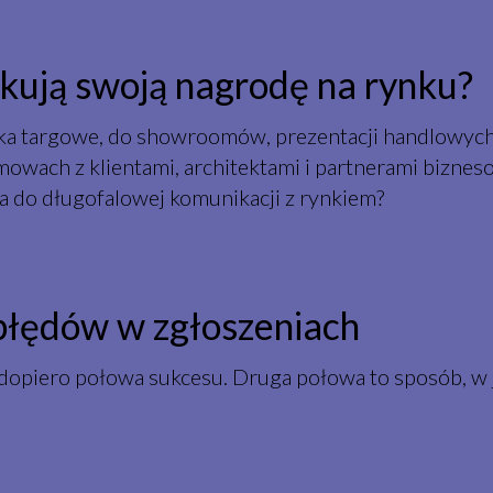
kują swoją nagrodę na rynku?
iska targowe, do showroomów, prezentacji handlowyc
owach z klientami, architektami i partnerami bizneso
a do długofalowej komunikacji z rynkiem?
 błędów w zgłoszeniach
opiero połowa sukcesu. Druga połowa to sposób, w j