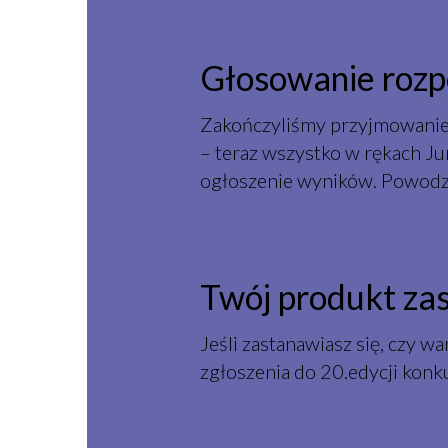
Głosowanie roz
Zakończyliśmy przyjmowanie 
– teraz wszystko w rękach Ju
ogłoszenie wyników. Powodze
Twój produkt za
Jeśli zastanawiasz się, czy wa
zgłoszenia do 20.edycji konk