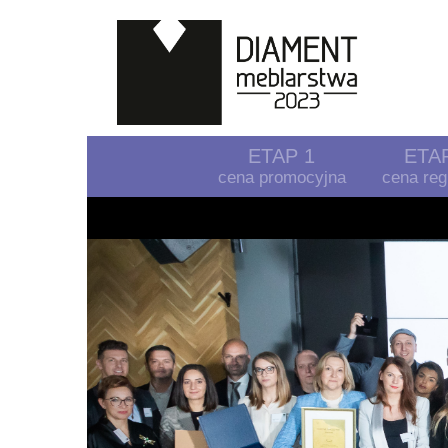
ETAP 1
ETA
cena promocyjna
cena reg
Previous
KATA