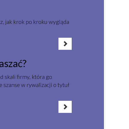
cz, jak krok po kroku wygląda
aszać?
skali firmy, która go
 szanse w rywalizacji o tytuł