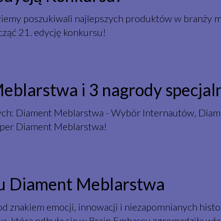
iemy poszukiwali najlepszych produktów w branży me
cząć 21. edycję konkursu!
blarstwa i 3 nagrody specjal
nych: Diament Meblarstwa - Wybór Internautów, Dia
per Diament Meblarstwa!
su Diament Meblarstwa
d znakiem emocji, innowacji i niezapomnianych histor
 która odbyła się w Brain Embassy zgromadziła właś