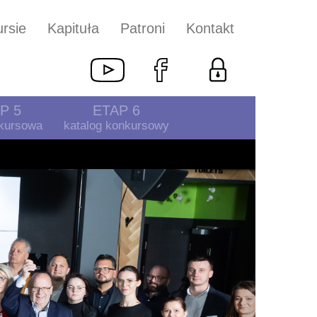
rsie
Kapituła
Patroni
Kontakt
P 5
ETAP 6
nkursowa
katalog konkursowy
Next
2023”