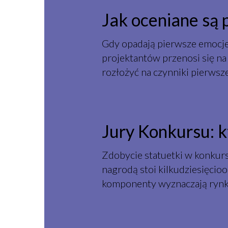
Jak oceniane są 
Gdy opadają pierwsze emocje
projektantów przenosi się na
rozłożyć na czynniki pierwsz
Jury Konkursu: k
Zdobycie statuetki w konkur
nagrodą stoi kilkudziesięcioo
komponenty wyznaczają rynk