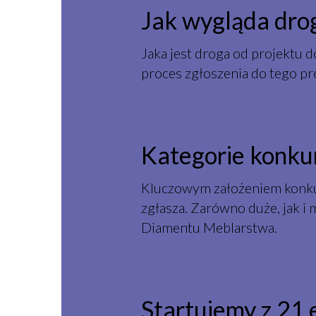
Jak wygląda dro
Jaka jest droga od projektu d
proces zgłoszenia do tego p
Kategorie konkur
Kluczowym założeniem konkurs
zgłasza. Zarówno duże, jak i 
Diamentu Meblarstwa.
Startujemy z 21.