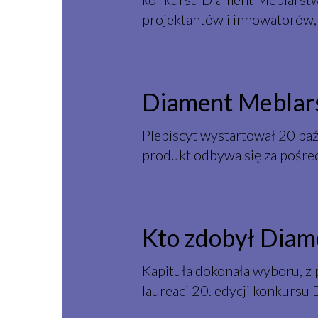
projektantów i innowatorów,
Diament Meblar
Plebiscyt wystartował 20 paź
produkt odbywa się za pośre
Kto zdobył Dia
Kapituła dokonała wyboru, z
laureaci 20. edycji konkursu