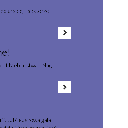
blarskiej i sektorze
ne!
ment Meblarstwa - Nagroda
ii. Jubileuszowa gala
cicieli firm, menedżerów,