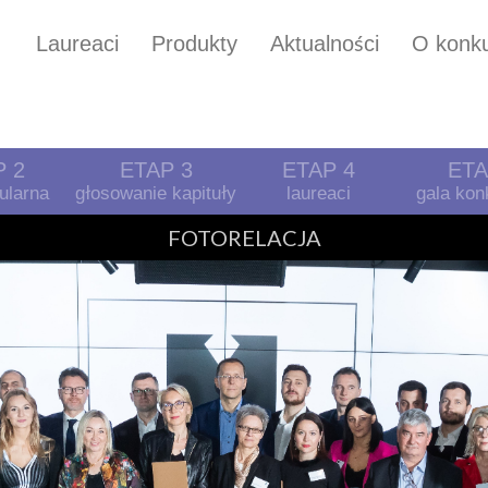
Laureaci
Produkty
Aktualności
O konku
P 2
ETAP 3
ETAP 4
ETA
ularna
głosowanie kapituły
laureaci
gala ko
LOG KONKURSOWY „DIAMENT MEBLARSTWA 