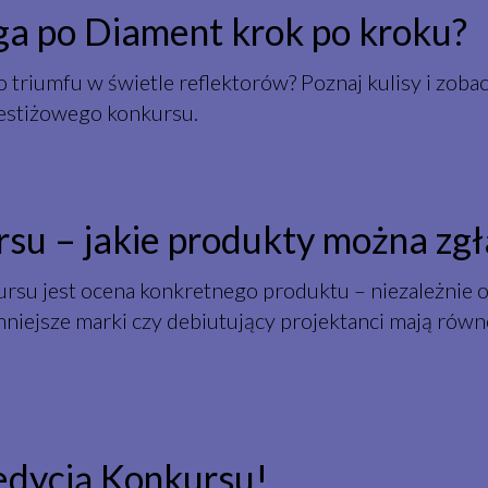
ga po Diament krok po kroku?
o triumfu w świetle reflektorów? Poznaj kulisy i zoba
restiżowego konkursu.
su – jakie produkty można zgł
u jest ocena konkretnego produktu – niezależnie od 
mniejsze marki czy debiutujący projektanci mają równe
edycją Konkursu!