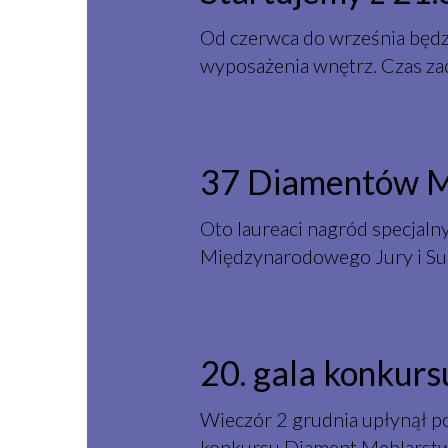
Od czerwca do września będz
wyposażenia wnętrz. Czas za
37 Diamentów Me
Oto laureaci nagród specjal
Międzynarodowego Jury i Su
20. gala konkur
Wieczór 2 grudnia upłynął po
konkursu Diament Meblarstwa,