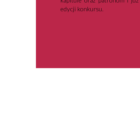
kapitule oraz patronom i już
edycji konkursu.