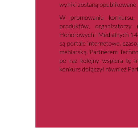
wyniki zostaną opublikowane 
W promowaniu konkursu, 
produktów, organizatorzy
Honorowych i Medialnych 14.
są portale internetowe, czaso
meblarską. Partnerem Techno
po raz kolejny wspiera tę i
konkurs dołączył również Par