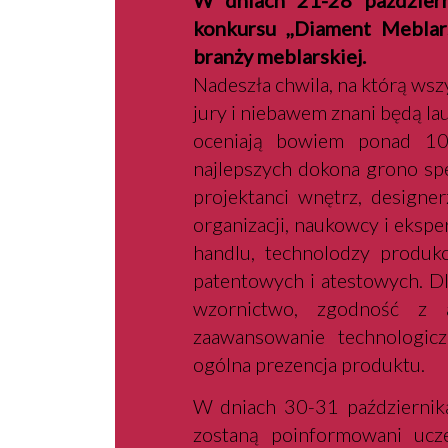
W dniach 21-28 październ
konkursu ,,Diament Meblar
branży meblarskiej.
Nadeszła chwila, na którą wsz
jury i niebawem znani będą lau
oceniają bowiem ponad 10
najlepszych dokona grono spec
projektanci wnętrz, designer
organizacji, naukowcy i eksper
handlu, technolodzy produkc
patentowych i atestowych. D
wzornictwo, zgodność z a
zaawansowanie technologicz
ogólna prezencja produktu.
W dniach 30-31 października
zostaną poinformowani ucze