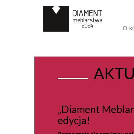
O k
AKTU
„Diament Meblar
edycja!