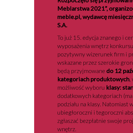
Rozpoczęło się przyjmowani
Meblarstwa 2021”, organiz
meble.pl, wydawcę miesięcz
S.A.
To już 15. edycja znanego i ce
wyposażenia wnętrz konkursu,
pozytywny wizerunek firm i 
wskazane przez szerokie gron
będą przyjmowane
do 12 paź
kategoriach produktowych
,
możliwość wyboru
klasy: st
dodatkowych kategoriach (mark
podziału na klasy. Natomiast 
ubiegłoroczni i tegoroczni ab
zgłaszać bezpłatnie swoje pr
wnętrz.