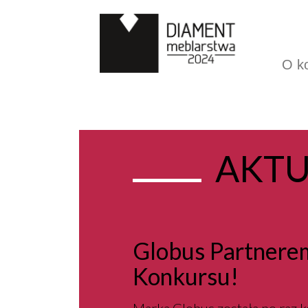
O k
AKTU
Globus Partnere
Konkursu!