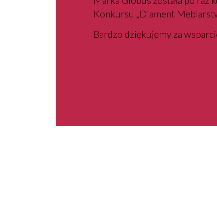
Marka Globus została po raz 
Konkursu „Diament Meblarst
Bardzo dziękujemy za wsparci