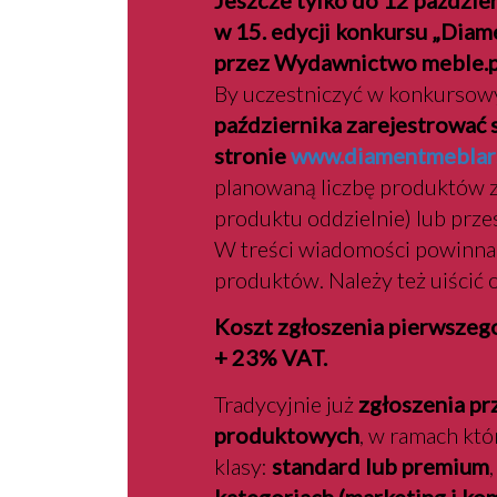
Jeszcze tylko do 12 paździer
w 15. edycji konkursu „Dia
przez Wydawnictwo meble.pl
By uczestniczyć w konkursow
października zarejestrować s
stronie
www.diamentmeblars
planowaną liczbę produktów z
produktu oddzielnie) lub prze
W treści wiadomości powinna p
produktów. Należy też uiścić 
Koszt zgłoszenia pierwszego
+ 23% VAT.
Tradycyjnie już
zgłoszenia pr
produktowych
, w ramach kt
klasy:
standard lub premium