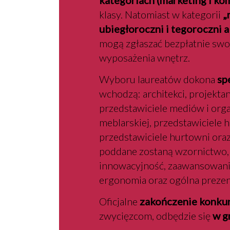
kategoriach (marketing i kom
klasy. Natomiast w kategorii
„
ubiegłoroczni i tegoroczni 
mogą zgłaszać bezpłatnie swo
wyposażenia wnętrz.
Wyboru laureatów dokona
spe
wchodzą: architekci, projektan
przedstawiciele mediów i orga
meblarskiej, przedstawiciele h
przedstawiciele hurtowni oraz
poddane zostaną wzornictwo, 
innowacyjność, zaawansowanie
ergonomia oraz ogólna prezen
Oficjalne
zakończenie konku
zwycięzcom, odbędzie się
w g