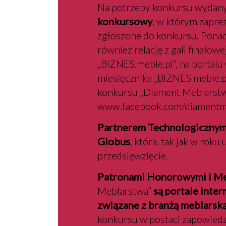
Na potrzeby konkursu wydany
konkursowy
, w którym zapre
zgłoszone do konkursu. Ponad
również relację z gali finałow
„BIZNES.meble.pl”, na portalu
miesięcznika „BIZNES meble.
konkursu „Diament Meblarst
www.facebook.com/diamentme
Partnerem Technologiczny
Globus
, która, tak jak w rok
przedsięwzięcie.
Patronami Honorowymi i Me
Meblarstwa”
są portale inter
związane z branżą meblarsk
konkursu w postaci zapowiedzi