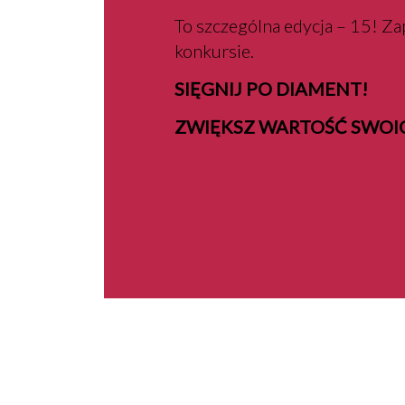
To szczególna edycja – 15! Za
konkursie.
SIĘGNIJ PO DIAMENT!
ZWIĘKSZ WARTOŚĆ SWO