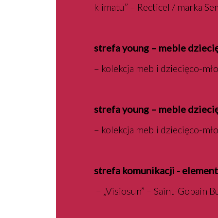
klimatu” – Recticel / marka Se
strefa young – meble dzieci
– kolekcja mebli dziecięco-mł
strefa young – meble dzieci
– kolekcja mebli dziecięco-mł
strefa komunikacji - elemen
– „Visiosun” – Saint-Gobain Bu