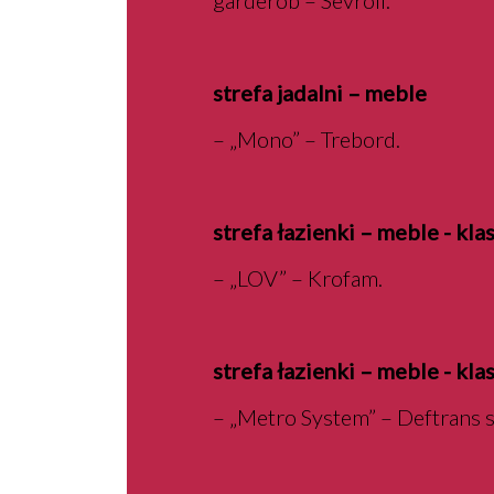
garderób – Sevroll.
strefa jadalni – meble
– „Mono” – Trebord.
strefa łazienki – meble - kl
– „LOV” – Krofam.
strefa łazienki – meble - kla
– „Metro System” – Deftrans sp