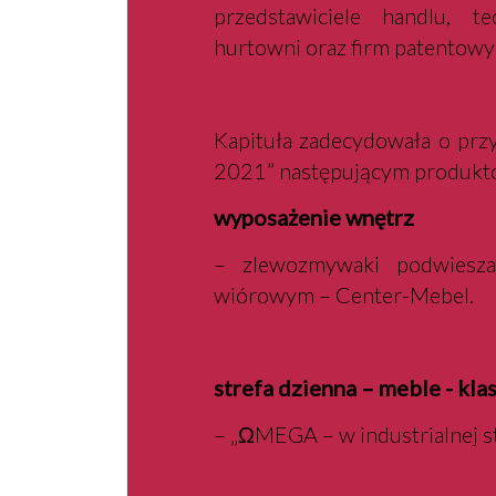
przedstawiciele handlu, te
hurtowni oraz firm patentowy
Kapituła zadecydowała o prz
2021” następującym produkt
wyposażenie wnętrz
– zlewozmywaki podwiesz
wiórowym – Center-Mebel.
strefa dzienna – meble - kl
– „ΩMEGA – w industrialnej st