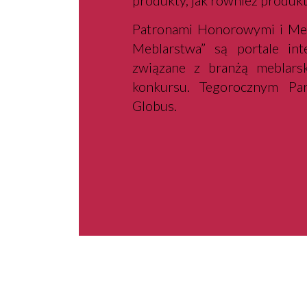
produkty, jak również produkt
Patronami Honorowymi i Med
Meblarstwa” są portale int
związane z branżą meblars
konkursu. Tegorocznym Pa
Globus.