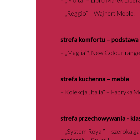
– „Molta” – Libro Marek Libera
– „Reggio” – Wajnert Meble.
strefa komfortu – podstawa 
– „Maglia™, New Colour range
strefa kuchenna – meble
– Kolekcja „Italia” – Fabryka 
strefa przechowywania - kl
– „System Royal” – szeroka g