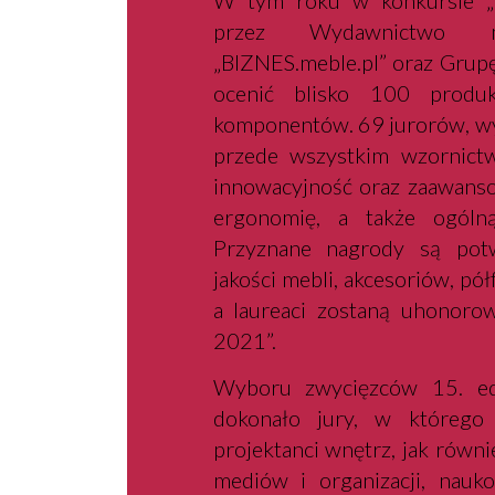
W tym roku w konkursie „
przez Wydawnictwo me
„BIZNES.meble.pl” oraz Grupę 
ocenić blisko 100 produk
komponentów. 69 jurorów, wy
przede wszystkim wzornictw
innowacyjność oraz zaawanso
ergonomię, a także ogóln
Przyznane nagrody są potw
jakości mebli, akcesoriów, 
a laureaci zostaną uhonoro
2021”.
Wyboru zwycięzców 15. ed
dokonało jury, w którego 
projektanci wnętrz, jak równi
mediów i organizacji, nauko