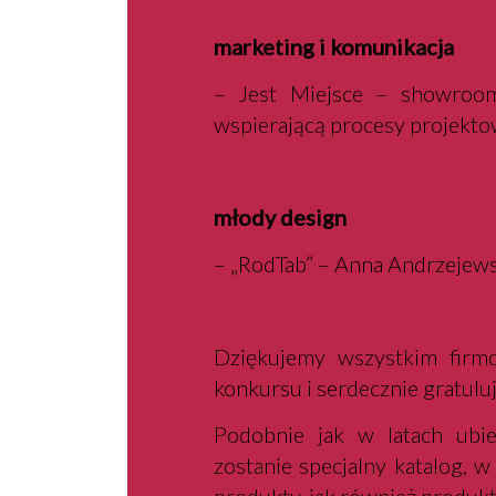
marketing i komunikacja
– Jest Miejsce – showroo
wspierającą procesy projekto
młody design
– „RodTab” – Anna Andrzejews
Dziękujemy wszystkim firmo
konkursu i serdecznie gratulu
Podobnie jak w latach ubi
zostanie specjalny katalog, 