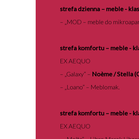
strefa dzienna – meble - kla
– „MOD – meble do mikroapa
strefa komfortu – meble - k
EX AEQUO
– „Galaxy” –
Noème / Stella 
– „Loano” – Meblomak.
strefa komfortu – meble - kl
EX AEQUO