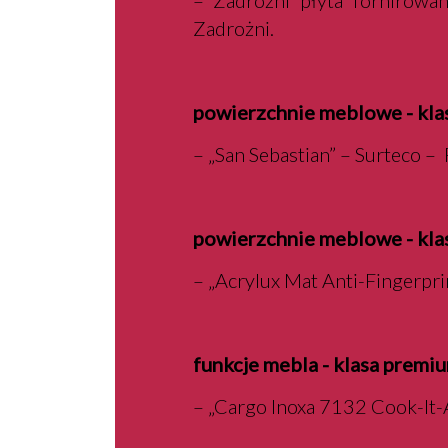
– Zadrożni płyta fornirow
Zadrożni.
powierzchnie meblowe - kla
– „San Sebastian” – Surteco –
powierzchnie meblowe - kla
– „Acrylux Mat Anti-Fingerpri
funkcje mebla - klasa premi
– „Cargo Inoxa 7132 Cook-It-