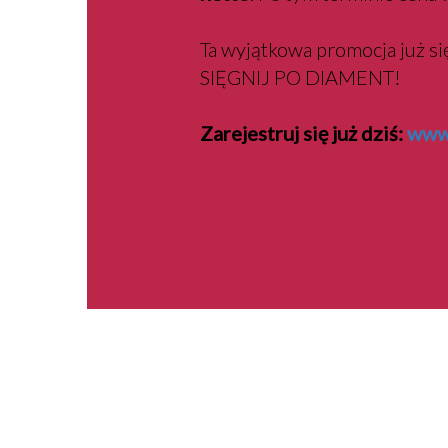
Ta wyjątkowa promocja już si
SIĘGNIJ PO DIAMENT!
Zarejestruj się już dziś:
www.