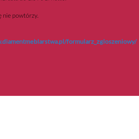
ę nie powtórzy.
diamentmeblarstwa.pl/formularz_zgloszeniowy/