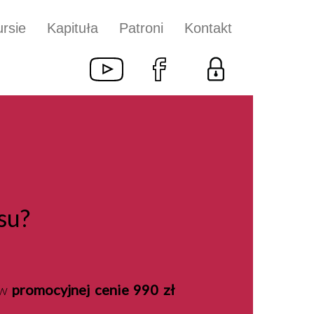
rsie
Kapituła
Patroni
Kontakt
su?
 w
promocyjnej cenie 990 zł