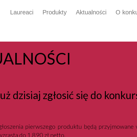
Laureaci
Produkty
Aktualności
O konku
UALNOŚCI
ż dzisiaj zgłosić się do konkur
łoszenia pierwszego produktu będą przyjmowane
wzrasta do 1.890 zł netto.