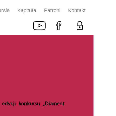
rsie
Kapituła
Patroni
Kontakt
 edycji konkursu „Diament