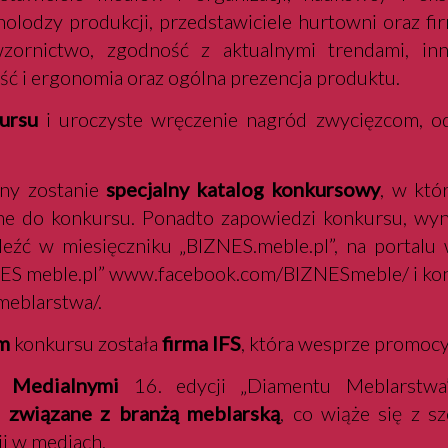
nolodzy produkcji, przedstawiciele hurtowni oraz f
zornictwo, zgodność z aktualnymi trendami, inn
ść i ergonomia oraz ogólna prezencja produktu.
ursu
i uroczyste wręczenie nagród zwycięzcom, o
ny zostanie
specjalny katalog konkursowy
, w któ
e do konkursu. Ponadto zapowiedzi konkursu, wyniki
leźć w miesięczniku „BIZNES.meble.pl”, na portalu
ZNES meble.pl” www.facebook.com/BIZNESmeble/ i k
eblarstwa/.
m
konkursu została
firma IFS
, która wesprze promocy
 Medialnymi
16. edycji „Diamentu Meblarstwa
e związane z branżą meblarską
, co wiąże się z 
ji w mediach.