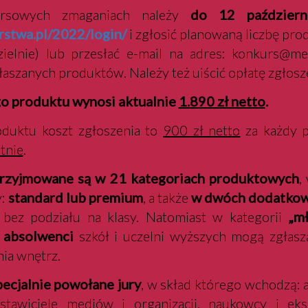
ursowych zmaganiach należy
do 12 październ
stwa.pl/2022/login/
i zgłosić planowaną liczbę pr
ielnie) lub przesłać e-mail na adres: konkurs@me
głaszanych produktów. Należy też uiścić opłatę zgłos
go produktu wynosi aktualnie
1.890 zł netto
.
duktu koszt zgłoszenia to
900 zł netto
za każdy 
tnie
.
przyjmowane są w 21 kategoriach produktowych
,
y:
standard lub premium
, a także
w dwóch dodatkowy
, bez podziału na klasy. Natomiast w kategorii
„m
i absolwenci
szkół i uczelni wyższych mogą zgłasz
ia wnętrz.
ecjalnie powołane jury
, w skład którego wchodzą: a
dstawiciele mediów i organizacji, naukowcy i eks