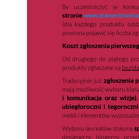
By uczestniczyć w konk
stronie
www.diamentmeblar
(dla każdego produktu oddz
powinna pojawić się liczba z
Koszt zgłoszenia pierwsze
Od drugiego do piątego pro
produkty zgłaszane są
bezpła
Tradycyjnie już
zgłoszenia 
mają możliwość wyboru klas
i komunikacja oraz wizje)
ubiegłoroczni i tegoroczn
mebli i elementów wyposażen
Wyboru laureatów dokona
sp
designerzy, blogerzy, prze