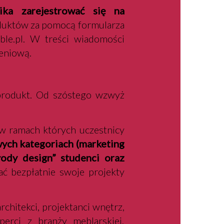
ika zarejestrować się na
oduktów za pomocą formularza
ble.pl. W treści wiadomości
zeniową.
produkt. Od szóstego wzwyż
 w ramach których uczestnicy
ch kategoriach (marketing
łody design” studenci oraz
ać bezpłatnie swoje projekty
rchitekci, projektanci wnętrz,
perci z branży meblarskiej,