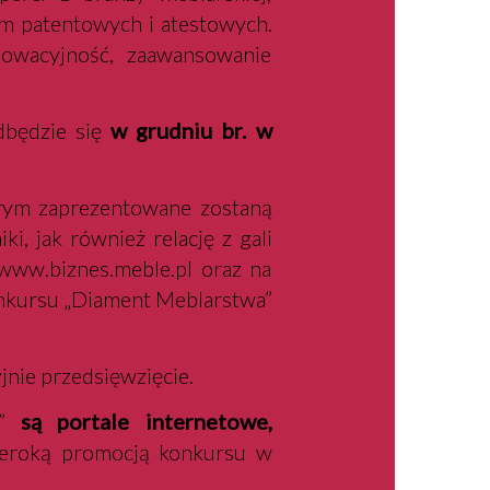
irm patentowych i atestowych.
owacyjność, zaawansowanie
dbędzie się
w grudniu br. w
rym zaprezentowane zostaną
, jak również relację z gali
 www.biznes.meble.pl oraz na
onkursu „Diament Meblarstwa”
jnie przedsięwzięcie.
”
są portale internetowe,
szeroką promocją konkursu w