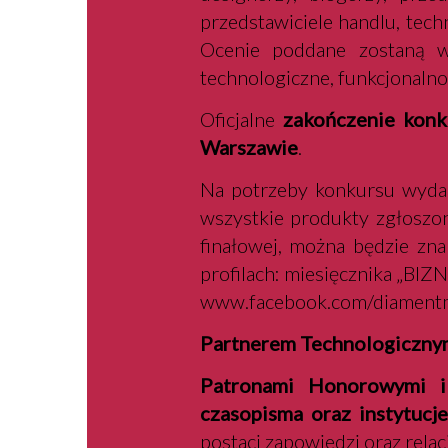
przedstawiciele handlu, tech
Ocenie poddane zostaną w
technologiczne, funkcjonalno
Oficjalne
zakończenie konk
Warszawie
.
Na potrzeby konkursu wyda
wszystkie produkty zgłoszon
finałowej, można będzie zna
profilach: miesięcznika „BI
www.facebook.com/diamentm
Partnerem Technologiczny
Patronami Honorowymi i
czasopisma oraz instytucj
postaci zapowiedzi oraz relac