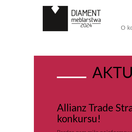
O k
AKTU
Allianz Trade St
konkursu!