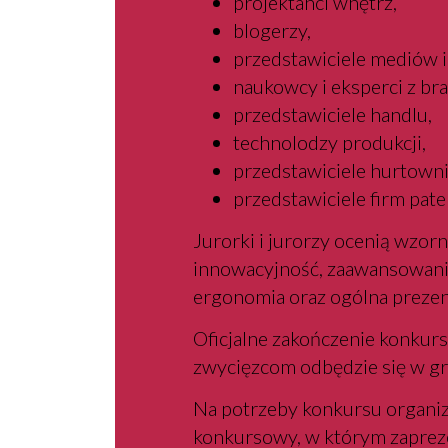
projektanci wnętrz,
blogerzy,
przedstawiciele mediów i 
naukowcy i eksperci z bra
przedstawiciele handlu,
technolodzy produkcji,
przedstawiciele hurtowni
przedstawiciele firm pat
Jurorki i jurorzy ocenią wzor
innowacyjność, zaawansowanie
ergonomia oraz ogólna prezen
Oficjalne zakończenie konkurs
zwycięzcom odbędzie się w gr
Na potrzeby konkursu organiz
konkursowy, w którym zaprez