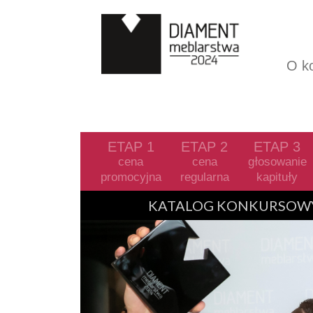
O k
ETAP 1
ETAP 2
ETAP 3
cena
cena
głosowanie
promocyjna
regularna
kapituły
Previous
KATALOG KONKURSOWY