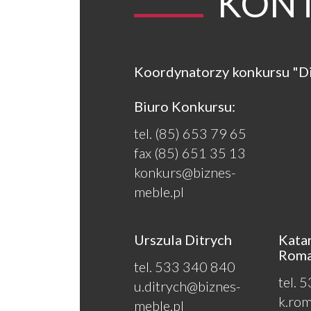
KON
Koordynatorzy konkursu "D
Biuro Konkursu:
tel. (85) 653 79 65
fax (85) 651 35 13
konkurs@biznes-
meble.pl
Urszula Ditrych
Kata
Rom
tel. 533 340 840
tel. 
u.ditrych@biznes-
k.ro
meble.pl