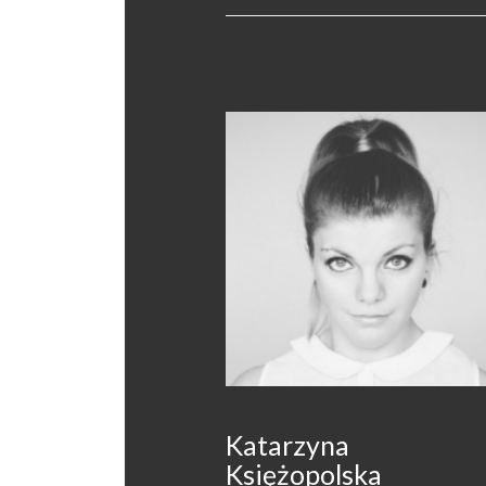
Katarzyna
Księżopolska