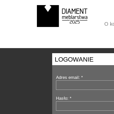
O k
LOGOWANIE
Adres email: *
Hasło: *