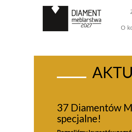
O k
AKTU
37 Diamentów Me
specjalne!