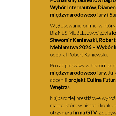
Poznaliśmy laureatów nagró
Wybór Internautów, Diamen
międzynarodowego jury i S
W głosowaniu online, w którym
BIZNES MEBLE, zwyciężyła
ko
Sławomir Kaniewski, Robert
Meblarstwa 2026 – Wybór I
odebrał Robert Kaniewski.
Po raz pierwszy w historii ko
międzynarodowego jury
. Ju
docenili
projekt Culina Futur
Wnętrz
a.
Najbardziej prestiżowe wyróż
marce, która w historii konkur
otrzymała
firma GTV.
Zdobywa