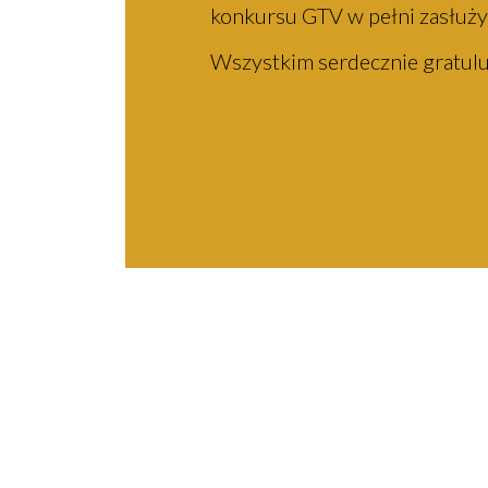
konkursu GTV w pełni zasłuży
Wszystkim serdecznie gratul