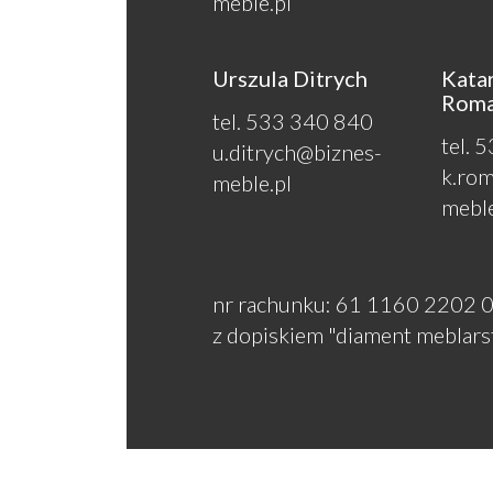
meble.pl
Urszula Ditrych
Kata
Rom
tel. 533 340 840
tel. 
u.ditrych@biznes-
k.ro
meble.pl
meble
nr rachunku: 61 1160 2202
z dopiskiem "diament meblars