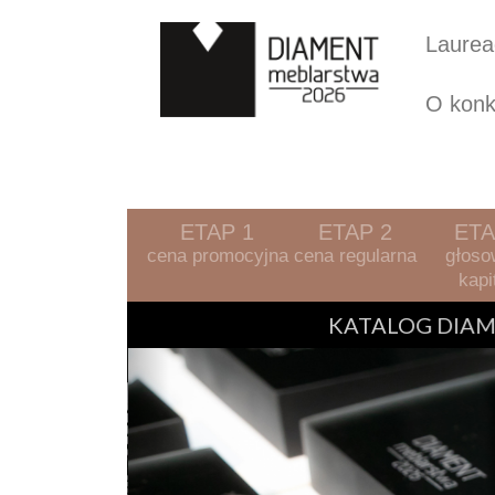
Laurea
O konk
ETAP 1
ETAP 2
ETA
cena promocyjna
cena regularna
głoso
kapi
Previous
KATALOG DIAM