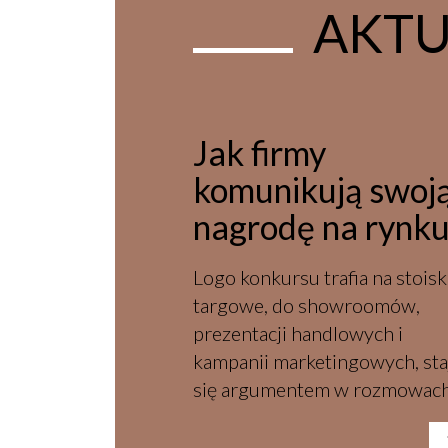
AKTU
Jak firmy
komunikują swoj
nagrodę na rynku
Logo konkursu trafia na stoisk
targowe, do showroomów,
prezentacji handlowych i
kampanii marketingowych, sta
się argumentem w rozmowach
klientami, architektami i
partnerami biznesowymi. Jak