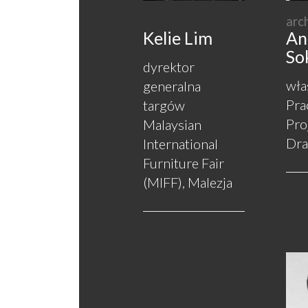
arch
Kelie Lim
An
So
dyrektor
wła
generalna
Pra
targów
Pro
Malaysian
Dra
International
Furniture Fair
(MIFF), Malezja