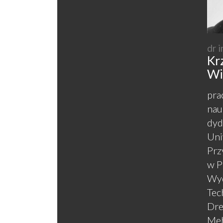
dr i
Kr
Wi
pra
nau
dyd
Uni
Prz
w P
Wyd
Tec
Dre
Meb